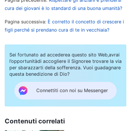
lavoravo fino a notte inoltrata per portare a
cura dei giovani è lo standard di una buona umanità?
termine tutto da me. In realtà, mentre lavoravo
Pagina successiva:
È corretto il concetto di crescere i
mi pareva ingiusto ed ero piena di risentimento.
figli perché si prendano cura di te in vecchiaia?
Sentivo che quello era chiaramente il loro lavoro,
eppure dovevo svolgerlo io dedicandoci più
Sei fortunato ad accederea questo sito Web,avrai
tempo e a volte ero così occupata da non avere
l’opportunitàdi accogliere il Signoree trovare la via
tempo per le devozioni spirituali. Ma non osavo
per sbarazzarti della sofferenza. Vuoi guadagnare
esprimere nessuna di queste lamentele ad alta
questa benedizione di Dio?
voce. Così mi consolavo rassegnatamente
Connettiti con noi su Messenger
dicendo: “È meglio essere generosa e
premurosa, prendermi cura degli altri e non
essere così meschina, altrimenti sembrerà che
Contenuti correlati
abbia un cattivo carattere”. In seguito, tutti i
fratelli e le sorelle del mio gruppo hanno detto