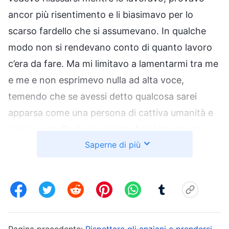
ancor più risentimento e li biasimavo per lo
scarso fardello che si assumevano. In qualche
modo non si rendevano conto di quanto lavoro
c’era da fare. Ma mi limitavo a lamentarmi tra me
e me e non esprimevo nulla ad alta voce,
temendo che se avessi detto qualcosa sarei
apparsa come una persona di cattiva umanità e
ingenerosa. Così, per quanto fossi impegnata,
Saperne di più
cercavo di fare il più possibile da sola. A volte,
quando assegnavo il lavoro in base al
programma del gruppo, se reagivano bene non
c’erano problemi; se invece sembravano
scontenti o si lamentavano, esitavo ad
assegnare il lavoro a loro e semplicemente
Pagina precedente:
Rispettare gli anziani e prendersi