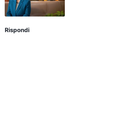
né cercavano le verità principi quando avevano
dei problemi, preferendo affidarsi a me e
aspettare che fossi io a risolvere i loro problemi,
Rispondi
cosa che li portava a non progredire nelle loro
abilità.
Un giorno, il nostro supervisore è venuto a
controllare il nostro lavoro e ha riscontrato che il
lavoro non veniva assegnato in modo
ragionevole. Ha detto che una parte del lavoro
poteva essere assegnata ai membri del gruppo e
che io avrei dovuto dedicare più tempo al mio
lavoro di capogruppo, incluso il controllo
dell’avanzamento del lavoro e la risoluzione di