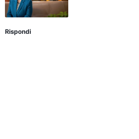
smascherata, ho provato un po’ di vergogna.
Eppure, pensando a quanto Li Lan fosse stata
buona con me, non volevo comunque scrivere
Rispondi
una valutazione su di lei. Dopo che il leader se ne
è andato, mi sono sentita inquieta, come se una
pietra pesante mi gravasse sul cuore. Un giorno,
mia figlia è tornata da una riunione e mi ha detto:
“Durante la riunione, Li Lan ha continuato a
parlare di faccende domestiche e non è stato
possibile tenere un incontro regolare;
nonostante i fratelli e le sorelle abbiano
condiviso con lei e l’abbiano smascherata più
volte, non è comunque cambiata. Tutti hanno
detto che non vogliono più riunirsi con lei”.