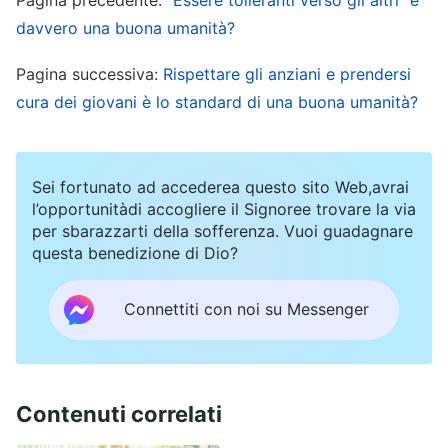
Riflettevo sul fatto che avevo potuto accettare
davvero una buona umanità?
l’opera di Dio negli ultimi giorni e avevo avuto
Pagina successiva:
Rispettare gli anziani e prendersi
l’opportunità di perseguire la verità e di essere
cura dei giovani è lo standard di una buona umanità?
salvata solo grazie a lei, che mi aveva predicato il
Vangelo. E durante i miei momenti di negatività e
debolezza, era stata lei ad aiutarmi e a
Sei fortunato ad accederea questo sito Web,avrai
l’opportunitàdi accogliere il Signoree trovare la via
sostenermi continuamente. Inoltre, quando ero
per sbarazzarti della sofferenza. Vuoi guadagnare
fuori a svolgere i miei doveri, Li Lan mi aiutava
questa benedizione di Dio?
spesso a badare ai miei figli e a gestire le
faccende domestiche. Come dice il proverbio:
Connettiti con noi su Messenger
“Una goccia d’acqua di gentilezza dovrebbe
essere ripagata con una sorgente zampillante”;
per di più, Li Lan mi aveva aiutata così tanto: se
Contenuti correlati
avessi smascherato il suo comportamento da