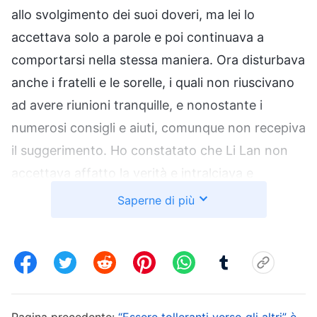
allo svolgimento dei suoi doveri, ma lei lo
accettava solo a parole e poi continuava a
comportarsi nella stessa maniera. Ora disturbava
anche i fratelli e le sorelle, i quali non riuscivano
ad avere riunioni tranquille, e nonostante i
numerosi consigli e aiuti, comunque non recepiva
il suggerimento. Ho constatato che Li Lan non
accettava affatto la verità e intralciava e
disturbava continuamente la vita della chiesa ed
Saperne di più
era chiaro che non era adatta a rimanere nella
chiesa. Tuttavia, pensavo che, se io avessi
smascherato il suo comportamento, avrebbero
dovuto allontanarla come miscredente e questa
prospettiva mi turbava profondamente.
Pagina precedente:
“Essere tolleranti verso gli altri” è