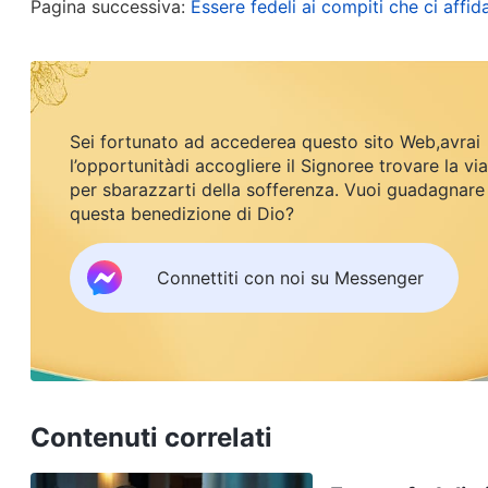
della chiesa?” Ma poi mi sono detto che forse non
Pagina successiva:
Essere fedeli ai compiti che ci affid
trattava di una violazione dei principi, poiché la mi
pensato solo un attimo e poi ho archiviato la ques
casa di accoglienza dove alloggiavo per gestire 
Sei fortunato ad accederea questo sito Web,avrai
termini: “Fratello, ti è stato chiesto di inviare un
l’opportunitàdi accogliere il Signoree trovare la via
lungo? Non puoi essere una persona onesta e scriver
per sbarazzarti della sofferenza. Vuoi guadagnare
davvero bloccando le cose in questo modo”. Di fr
questa benedizione di Dio?
profondamente e mi sono detto: “Ho già ritardato
Connettiti con noi su Messenger
davvero nessuna scusa in merito”. È stato in quel
quale fosse la causa principale della mia riluttanz
In seguito, ho letto due passi delle parole di Dio c
“
L’idea che ‘una gentilezza ricevuta deve essere r
Contenuti correlati
della cultura tradizionale cinese in base a cui g
immorale. Quando si valuta se l’umanità di un ind