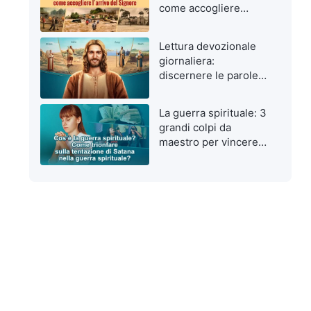
come accogliere
l’arrivo del Signore
Lettura devozionale
giornaliera:
discernere le parole
di Dio da quelle
dell’uomo
La guerra spirituale: 3
grandi colpi da
maestro per vincere
le tentazioni