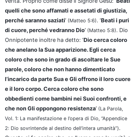
verità. Proprio come disse il Signore Gesù: ‘
Beati
quelli che sono affamati e assetati di giustizia,
perché saranno saziati
’
. ‘
Beati i puri
(Matteo 5:6)
di cuore, perché vedranno Dio
’
. Dio
(Matteo 5:8)
Onnipotente inoltre ha detto: ‘
Dio cerca coloro
che anelano la Sua apparizione. Egli cerca
coloro che sono in grado di ascoltare le Sue
parole, coloro che non hanno dimenticato
l’incarico da parte Sua e Gli offrono il loro cuore
e il loro corpo. Cerca coloro che sono
obbedienti come bambini nei Suoi confronti, e
che non Gli oppongono resistenza
’
(La Parola,
Vol. 1: La manifestazione e l’opera di Dio, “Appendice
.
2: Dio sovrintende al destino dell’intera umanità”)