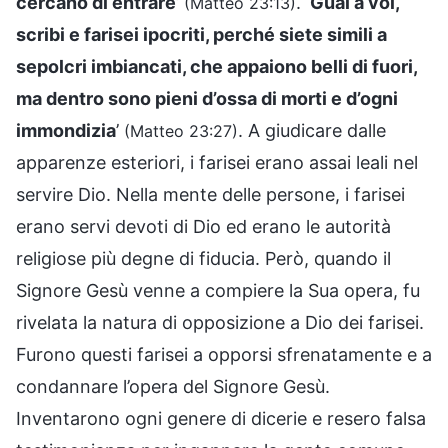
cercano di entrare
’
. ‘
Guai a voi,
(Matteo 23:13)
scribi e farisei ipocriti, perché siete simili a
sepolcri imbiancati, che appaiono belli di fuori,
ma dentro sono pieni d’ossa di morti e d’ogni
immondizia
’
. A giudicare dalle
(Matteo 23:27)
apparenze esteriori, i farisei erano assai leali nel
servire Dio. Nella mente delle persone, i farisei
erano servi devoti di Dio ed erano le autorità
religiose più degne di fiducia. Però, quando il
Signore Gesù venne a compiere la Sua opera, fu
rivelata la natura di opposizione a Dio dei farisei.
Furono questi farisei a opporsi sfrenatamente e a
condannare l’opera del Signore Gesù.
Inventarono ogni genere di dicerie e resero falsa