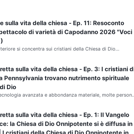
e sulla vita della chiesa - Ep. 11: Resoconto
 spettacolo di varietà di Capodanno 2026 "Voci
1)
eriore si concentra sui cristiani della Chiesa di Dio
nti da vari Paesi dell'Europa,...
retta sulla vita della chiesa - Ep. 3: I cristiani d
a Pennsylvania trovano nutrimento spirituale
di Dio
 tecnologia avanzata e abbondanza materiale, molte person
i i cristiani, si ritrovano a vivere...
retta sulla vita della chiesa - Ep. 1: Il Vangelo
ce: la Chiesa di Dio Onnipotente si è diffusa in
| I cristiani della Chiesa di Dio Onnipotente in