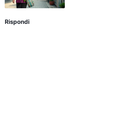
sentivo in colpa per non essermi impegnata
maggiormente con lui e di non aver letto di più le
Rispondi
parole di Dio insieme a lui. Quando non ero
impegnata con i miei doveri, pensavo a lui e mi
sentivo piena di sensi di colpa e di dolore.
In seguito, ho letto due passi delle parole di Dio e
sono riuscita ad abbandonare alcune delle mie
preoccupazioni in merito a mio figlio. Dio
Onnipotente dice: “
Oltre alla nascita e
all’educazione dei figli, la responsabilità dei
genitori nella vita dei figli consiste
semplicemente nell’offrire loro un ambiente
formale in cui crescere, poiché solo la