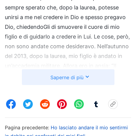
sempre sperato che, dopo la laurea, potesse
unirsi a me nel credere in Dio e spesso pregavo
Dio, chiedendoGli di smuovere il cuore di mio
figlio e di guidarlo a credere in Lui. Le cose, però,
non sono andate come desideravo. Nell’autunno
del 2013, dopo la laurea, mio figlio è andato in
un’accademia militare. Allora ero in ansia: “Il
Partito Comunista Cinese è un partito ateo e non
Saperne di più
permette al personale militare di avere fede.
Dopo aver frequentato l’accademia, non solo mio
figlio non avrà il permesso di leggere le parole di
Dio, ma sarà anche sottoposto ogni giorno al
lavaggio del cervello da parte del Partito
Pagina precedente:
Ho lasciato andare il mio sentirmi
Comunista e indottrinato con idee atee. Di
in debito nei confronti dei miei figli