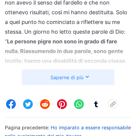
non avevo il senso del fardello e che non
ottenevo risultati, così mi hanno destituita. Solo
a quel punto ho cominciato a riflettere su me
stessa. Un giorno ho letto queste parole di Dio:
“
Le persone pigre non sono in grado di fare
nulla. Riassumendo in due parole, sono gente
inutile; hanno una disabilità di seconda classe.
Per quanto buona sia la levatura delle persone
Saperne di più
pigre, non è altro che apparenza di facciata;
anche se hanno buona levatura ciò non ha
alcuna utilità. Sono troppo pigre, sanno cosa
dovrebbero fare, ma non lo fanno, e anche se
sono consapevoli che qualcosa costituisce un
Pagina precedente:
Ho imparato a essere responsabile
problema, non ricercano la verità per risolverlo,
nello svolgimento del mio dovere