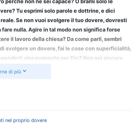
o perché non ne sei capace? O brami solo le
ere? Tu esprimi solo parole e dottrine, e dici
reale. Se non vuoi svolgere il tuo dovere, dovresti
fare nulla. Agire in tal modo non significa forse
ere il lavoro della chiesa? Da come parli, sembri
 di svolgere un dovere, fai le cose con superficialità,
penderti sinceramente per Dio? Non sei sincero
Sei forse in grado di ingannarLo? Da come parli di
rne di più
la colonna della chiesa, la sua roccia. Ma, quando
o. Questo non è ingannare Dio con la piena
o cercare di ingannare Dio? Egli ti sdegnerà e ti
li ultimi giorni, “Solo una persona onesta può vivere una
pito che essere troppo passivi nel proprio dovere,
ti nel proprio dovere
ffidamento sugli altri, è un atteggiamento