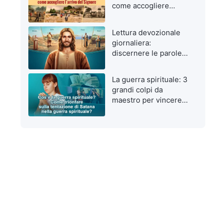
come accogliere
l’arrivo del Signore
Lettura devozionale
giornaliera:
discernere le parole
di Dio da quelle
dell’uomo
La guerra spirituale: 3
grandi colpi da
maestro per vincere
le tentazioni