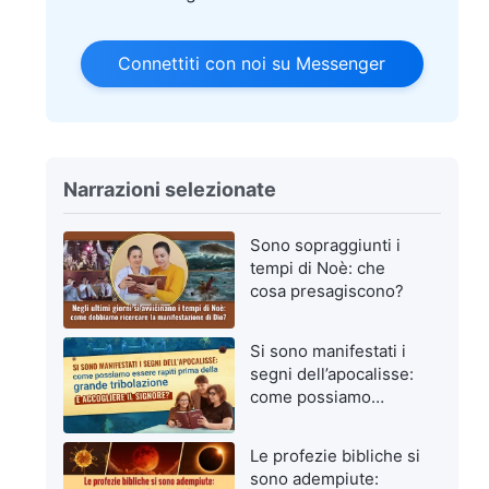
Connettiti con noi su Messenger
Narrazioni selezionate
Sono sopraggiunti i
tempi di Noè: che
cosa presagiscono?
Si sono manifestati i
segni dell’apocalisse:
come possiamo
essere rapiti prima
della grande
Le profezie bibliche si
tribolazione e
sono adempiute:
accogliere il Signore?