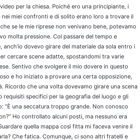
ideo per la chiesa. Poiché ero una principiante, i
nei miei confronti e di solito erano loro a trovare il
. Anche se le mie riprese non venivano bene, potevamo
ivo molta pressione. Col passare del tempo e
anch’io dovevo girare del materiale da sola entro i
per cercare scene adatte, spostandomi tra varie
rese. Sentivo che svolgere il mio dovere in questo
so e ho iniziato a provare una certa opposizione,
lità. Ricordo che una volta dovevamo girare una scena
 requisiti specifici per la geografia del luogo e gli
ato: “È una seccatura troppo grande. Non conosco
on?” Ho controllato alcuni posti, ma nessuno era
Guardare quella mappa così fitta mi faceva venire il
la? Che fatica. Comunque, ci sono altri fratelli e