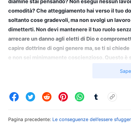
diamine stai pensando? Non esegui nessun lavor
comodità? Che atteggiamento hai verso il tuo dov
soltanto cose gradevoli, ma non svolgi un lavoro 
dimetterti. Non devi mantenere il tuo ruolo senza 
arrecare un danno agli eletti di Dio e compromett
capire dottrine di ogni genere ma, se ti si chiede
e non sei minimamente coscienzioso. Questo è s
quando si tratta di Dio, eppure fingi di esserlo. 
Sape
solito, sembri avere molta fede; vorresti essere 
svolgi un dovere, sei meno utile di un fiammifer
consapevolezza di farlo? Sai cosa risulterà dal tu
eliminerà!
”
(La Parola, Vol. 3: I discorsi di Cristo deg
. Dalle parole di Dio, ho ca
vera sembianza umana”)
Pagina precedente:
Le conseguenze dell’essere sfuggen
limitandosi a stare seduti, ad aspettare e a fare a