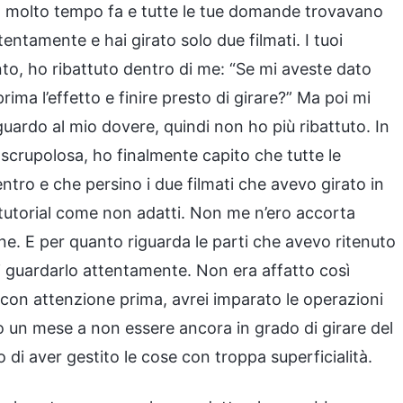
iato molto tempo fa e tutte le tue domande trovavano
tentamente e hai girato solo due filmati. I tuoi
nto, ho ribattuto dentro di me: “Se mi aveste dato
rima l’effetto e finire presto di girare?” Ma poi mi
uardo al mio dovere, quindi non ho più ribattuto. In
 scrupolosa, ho finalmente capito che tutte le
tro e che persino i due filmati che avevo girato in
 tutorial come non adatti. Non me n’ero accorta
ne. E per quanto riguarda le parti che avevo ritenuto
o di guardarlo attentamente. Non era affatto così
al con attenzione prima, avrei imparato le operazioni
po un mese a non essere ancora in grado di girare del
 di aver gestito le cose con troppa superficialità.