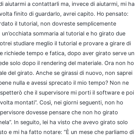
i aiutarmi a contattarli ma, invece di aiutarmi, mi ha
lta finito di guardarlo, avrei capito. Ho pensato:
ato il tutorial, non dovreste semplicemente
o un’occhiata sommaria al tutorial e ho girato due
otrei studiare meglio il tutorial e provare a girare di
le richiede tempo e fatica, dopo aver girato serve un
vede solo dopo il rendering del materiale. Ora non ho
nale del girato. Anche se girassi di nuovo, non saprei
e bene nulla e avessi sprecato il mio tempo? Non ne
spetterò che il supervisore mi porti il software e poi
olta montati”. Così, nei giorni seguenti, non ho
supervisore dovesse pensare che non ho girato
a”. In seguito, lei ha visto che avevo girato solo
sto e mi ha fatto notare: “È un mese che parliamo di