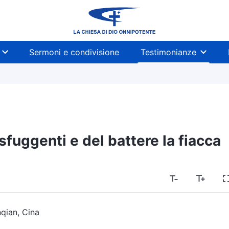
Sermoni e condivisione
Testimonianze
fuggenti e del battere la fiacca
nqian, Cina