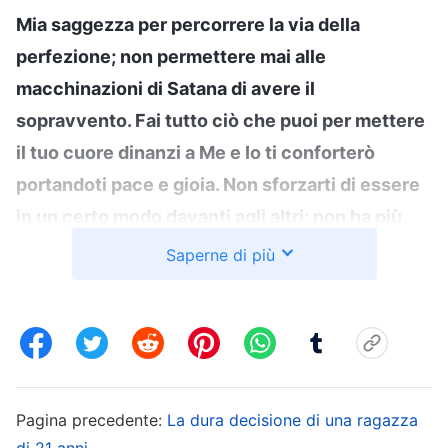
Mia saggezza per percorrere la via della
perfezione; non permettere mai alle
macchinazioni di Satana di avere il
sopravvento. Fai tutto ciò che puoi per mettere
il tuo cuore dinanzi a Me e Io ti conforterò
portandoti pace e gioia. Non sforzarti di essere
in un certo modo davanti agli altri; non ha più
valore e peso il fatto di soddisfare Me? Nel
Saperne di più
soddisfarMi non sarai forse ancor più colmato di
pace e felicità eterne fino alla fine dei tuoi
giorni?
”
(La Parola, Vol. 1: L’apparizione e l’opera di
. Le
Dio, “Discorsi di Cristo al principio, Cap. 10”)
parole di Dio mi hanno schiarito le idee. In
Pagina precedente:
La dura decisione di una ragazza
superficie, sembrava che mia madre si
di 21 anni