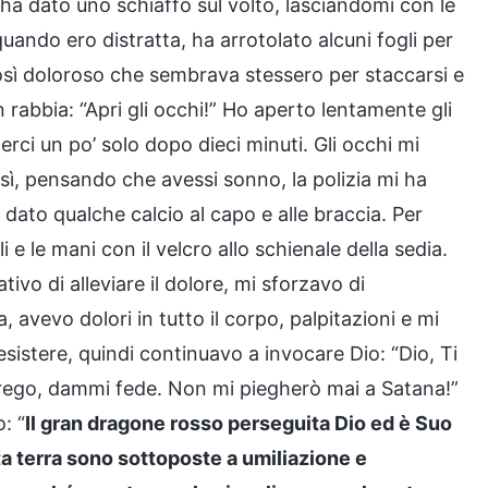
i ha dato uno schiaffo sul volto, lasciandomi con le
quando ero distratta, ha arrotolato alcuni fogli per
così doloroso che sembrava stessero per staccarsi e
 rabbia: “Apri gli occhi!” Ho aperto lentamente gli
ci un po’ solo dopo dieci minuti. Gli occhi mi
sì, pensando che avessi sonno, la polizia mi ha
a dato qualche calcio al capo e alle braccia. Per
i e le mani con il velcro allo schienale della sedia.
ivo di alleviare il dolore, mi sforzavo di
, avevo dolori in tutto il corpo, palpitazioni e mi
sistere, quindi continuavo a invocare Dio: “Dio, Ti
prego, dammi fede. Non mi piegherò mai a Satana!”
: “
Il gran dragone rosso perseguita Dio ed è Suo
a terra sono sottoposte a umiliazione e