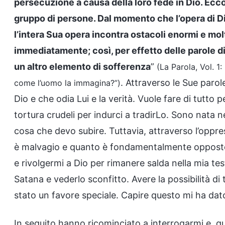
persecuzione a causa della loro fede in Dio. Ecc
gruppo di persone. Dal momento che l’opera di Dio
l’intera Sua opera incontra ostacoli enormi e mo
immediatamente; così, per effetto delle parole d
un altro elemento di sofferenza
”
(La Parola, Vol. 1:
. Attraverso le Sue parol
come l’uomo la immagina?”)
Dio e che odia Lui e la verità. Vuole fare di tutto 
tortura crudeli per indurci a tradirLo. Sono nata 
cosa che devo subire. Tuttavia, attraverso l’oppr
è malvagio e quanto è fondamentalmente opposto 
e rivolgermi a Dio per rimanere salda nella mia 
Satana e vederlo sconfitto. Avere la possibilità di
stato un favore speciale. Capire questo mi ha dato
In seguito hanno ricominciato a interrogarmi e, q