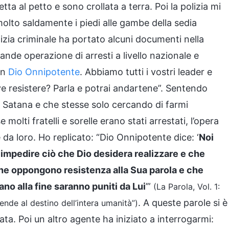
a al petto e sono crollata a terra. Poi la polizia mi
olto saldamente i piedi alle gambe della sedia
lizia criminale ha portato alcuni documenti nella
de operazione di arresti a livello nazionale e
in
Dio Onnipotente
. Abbiamo tutti i vostri leader e
e resistere? Parla e potrai andartene”. Sentendo
 Satana e che stesse solo cercando di farmi
lti fratelli e sorelle erano stati arrestati, l’opera
da loro. Ho replicato: “Dio Onnipotente dice: ‘
Noi
impedire ciò che Dio desidera realizzare e che
 che oppongono resistenza alla Sua parola e che
no alla fine saranno puniti da Lui
’”
(La Parola, Vol. 1:
. A queste parole si è
ende al destino dell’intera umanità”)
ata. Poi un altro agente ha iniziato a interrogarmi: