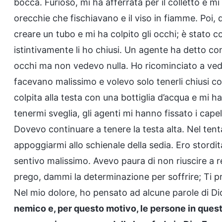
bocca. Furioso, mi ha afferrata per il colletto e m
orecchie che fischiavano e il viso in fiamme. Poi, 
creare un tubo e mi ha colpito gli occhi; è stato 
istintivamente li ho chiusi. Un agente ha detto con
occhi ma non vedevo nulla. Ho ricominciato a veder
facevano malissimo e volevo solo tenerli chiusi co
colpita alla testa con una bottiglia d’acqua e mi h
tenermi sveglia, gli agenti mi hanno fissato i capell
Dovevo continuare a tenere la testa alta. Nel tentat
appoggiarmi allo schienale della sedia. Ero stordita
sentivo malissimo. Avevo paura di non riuscire a re
prego, dammi la determinazione per soffrire; Ti 
Nel mio dolore, ho pensato ad alcune parole di Dio
nemico e, per questo motivo, le persone in quest