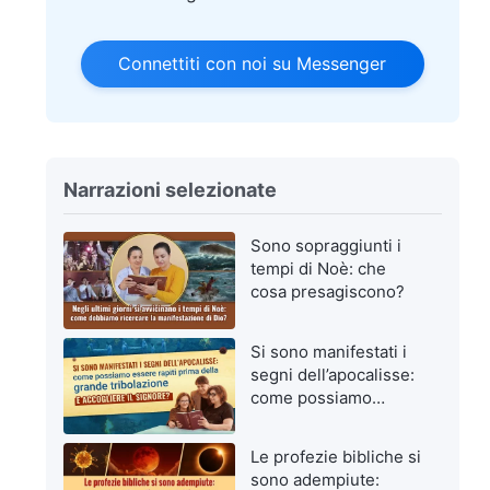
Connettiti con noi su Messenger
Narrazioni selezionate
Sono sopraggiunti i
tempi di Noè: che
cosa presagiscono?
Si sono manifestati i
segni dell’apocalisse:
come possiamo
essere rapiti prima
della grande
Le profezie bibliche si
tribolazione e
sono adempiute:
accogliere il Signore?