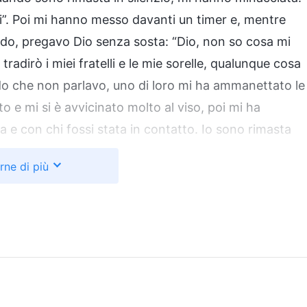
uti”. Poi mi hanno messo davanti un timer e, mentre
do, pregavo Dio senza sosta: “Dio, non so cosa mi
adirò i miei fratelli e le mie sorelle, qualunque cosa
do che non parlavo, uno di loro mi ha ammanettato le
to e mi si è avvicinato molto al viso, poi mi ha
a e con chi fossi stata in contatto. Io sono rimasta
i ha soffiato il fumo in faccia più e più volte. Il fumo
rne di più
no il viso. Poi mi ha dato uno schiaffo sul volto
ssordandomi. Vedendo che ancora non parlavo, ha
il collo con entrambe le mani, dicendo: “Parli o cosa?
ai, ogni notte avrai incubi di me che ti picchio”. Mi
irare bene e mi sono sentita come se stessi per
evo nulla, anche se mi stava strangolando. Poi è
che mi stava strozzando che c’erano delle telecamere