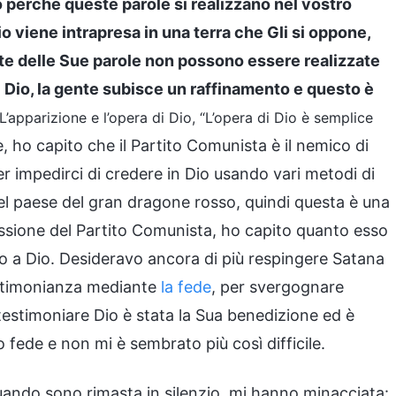
o perché queste parole si realizzano nel vostro
 viene intrapresa in una terra che Gli si oppone,
lte delle Sue parole non possono essere realizzate
i Dio, la gente subisce un raffinamento e questo è
 L’apparizione e l’opera di Dio, “L’opera di Dio è semplice
e, ho capito che il Partito Comunista è il nemico di
per impedirci di credere in Dio usando vari metodi di
nel paese del gran dragone rosso, quindi questa è una
essione del Partito Comunista, ho capito quanto esso
a Dio. Desideravo ancora di più respingere Satana
testimonianza mediante
la fede
, per svergognare
 testimoniare Dio è stata la Sua benedizione ed è
 fede e non mi è sembrato più così difficile.
uando sono rimasta in silenzio, mi hanno minacciata: