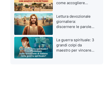
come accogliere
l’arrivo del Signore
Lettura devozionale
giornaliera:
discernere le parole
di Dio da quelle
dell’uomo
La guerra spirituale: 3
grandi colpi da
maestro per vincere
le tentazioni