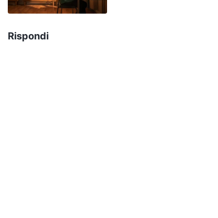
avrei potuto condividere il Vangelo. Avevo paura
che gli abitanti del villaggio non mi ascoltassero
Rispondi
e mi guardassero dall’alto in basso, così sono
rimasto bloccato nelle difficoltà della mia
immaginazione, appesantito dalle
preoccupazioni. Pensavo solo alle mie difficoltà,
senza considerare la volontà di Dio, e non
pensavo a pregare e ad affidarmi a Dio per
affrontare quelle battaglie, a fare il mio dovere e
ad assumermi la responsabilità. Quando ho
pensato a quante persone desideravano il
ritorno del Signore per essere salvate dalle
tenebre, ho sentito che era qualcosa di
impellente. Ho deciso di fare tutto il possibile per