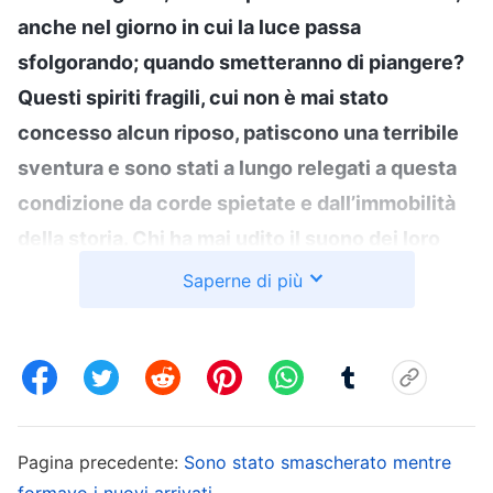
anche nel giorno in cui la luce passa
sfolgorando; quando smetteranno di piangere?
Questi spiriti fragili, cui non è mai stato
concesso alcun riposo, patiscono una terribile
sventura e sono stati a lungo relegati a questa
condizione da corde spietate e dall’immobilità
della storia. Chi ha mai udito il suono dei loro
gemiti? Chi ha mai considerato la loro
Saperne di più
miserevole condizione? Hai mai pensato a
quanto sia addolorato e inquieto il cuore di Dio?
Come può Egli tollerare di vedere l’umanità
innocente, che ha creato con le Sue Stesse
mani, patire un simile tormento? Dopotutto, gli
Pagina precedente:
Sono stato smascherato mentre
uomini sono le vittime di un avvelenamento.
formavo i nuovi arrivati