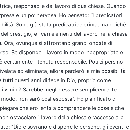
rice, responsabile del lavoro di due chiese. Quando
rpresa e un po’ nervosa. Ho pensato: “I predicatori
lità. Sono già stata predicatrice prima, ma poiché
del prestigio, e i vari elementi del lavoro nella chiesa
ta. Ora, ovunque si affrontano grandi ondate di
erso. Se dispongo il lavoro in modo inappropriato e
arò certamente ritenuta responsabile. Potrei persino
velata ed eliminata, allora perderò la mia possibilità
a tutti questi anni di fede in Dio, proprio come
 di vimini? Sarebbe meglio essere semplicemente
 modo, non sarò così esposta”. Ho pianificato di
 spiegare che ero lenta a comprendere le cose e che
n ostacolare il lavoro della chiesa e l’accesso alla
ensato: “Dio è sovrano e dispone le persone, gli eventi e