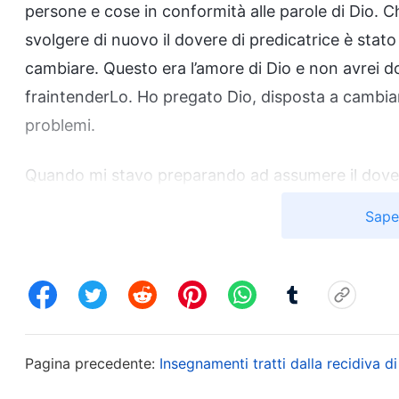
persone e cose in conformità alle parole di Dio. 
svolgere di nuovo il dovere di predicatrice è stat
cambiare. Questo era l’amore di Dio e non avrei d
fraintenderLo. Ho pregato Dio, disposta a cambiare 
problemi.
Quando mi stavo preparando ad assumere il dovere 
ansia. È capitato proprio che sorella Liu Xin foss
Sape
cercato diversi articoli di testimonianza esperienz
citato in essi mi è stato molto utile.
Dio Onnipote
responsabilità nello svolgimento del loro dovere.
considerano prima di tutto se esso richieda di as
lo rifiutano. Le loro condizioni per svolgere un d
Pagina precedente:
Insegnamenti tratti dalla recidiva d
che non sia impegnativo né faticoso; terzo, che