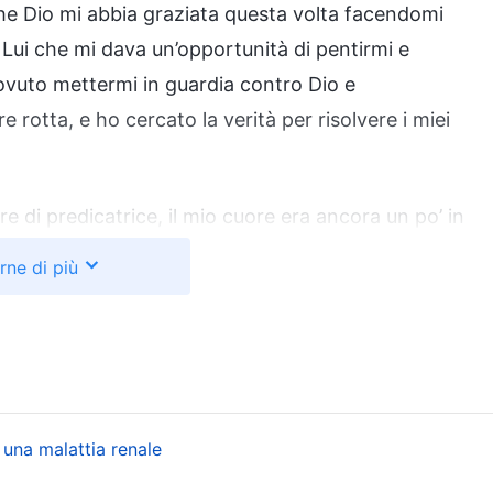
Che Dio mi abbia graziata questa volta facendomi
o Lui che mi dava un’opportunità di pentirmi e
ovuto mettermi in guardia contro Dio e
rotta, e ho cercato la verità per risolvere i miei
di predicatrice, il mio cuore era ancora un po’ in
e stata in questo stato anche in precedenza, così ha
rne di più
iale da farmi leggere e un passo delle parole di Dio
nte
dice: “
Alcune persone hanno paura di assumersi
 Se la chiesa dà loro un lavoro da svolgere,
sumersi delle responsabilità e, in caso affermativo,
overe sono: primo, che sia un lavoro facile; secondo,
i una malattia renale
, qualunque cosa facciano, non si debbano