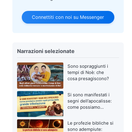
Connettiti con noi su Messenger
Narrazioni selezionate
Sono sopraggiunti i
tempi di Noè: che
cosa presagiscono?
Si sono manifestati i
segni dell’apocalisse:
come possiamo
essere rapiti prima
della grande
Le profezie bibliche si
tribolazione e
sono adempiute:
accogliere il Signore?