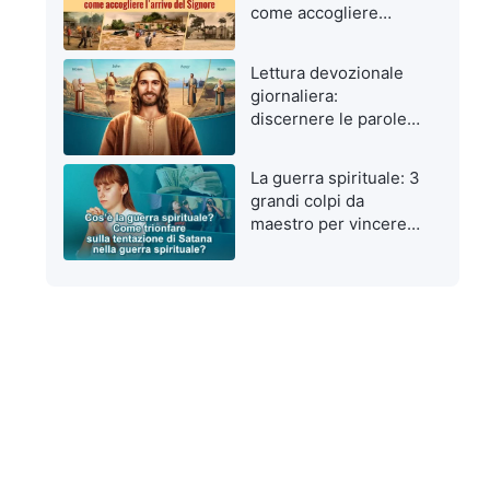
come accogliere
l’arrivo del Signore
Lettura devozionale
giornaliera:
discernere le parole
di Dio da quelle
dell’uomo
La guerra spirituale: 3
grandi colpi da
maestro per vincere
le tentazioni