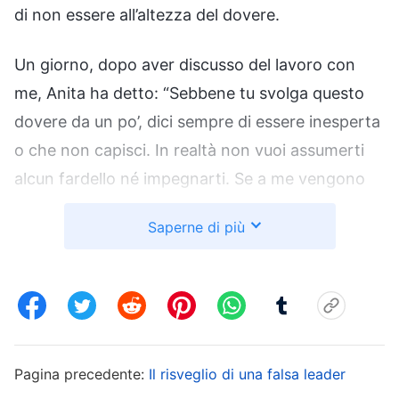
di non essere all’altezza del dovere.
Un giorno, dopo aver discusso del lavoro con
me, Anita ha detto: “Sebbene tu svolga questo
dovere da un po’, dici sempre di essere inesperta
o che non capisci. In realtà non vuoi assumerti
alcun fardello né impegnarti. Se a me vengono
delle buone idee è perché prego spesso, mi
Saperne di più
affido a Dio e ricerco i principi per capire le cose.
Soprattutto quando ci sono questioni
professionali che non comprendiamo dobbiamo
prendere l’iniziativa di studiarle, altrimenti come
potremmo fare bene il nostro dovere?” Poi ha
Pagina precedente:
Il risveglio di una falsa leader
aggiunto che quando incontrava delle difficoltà