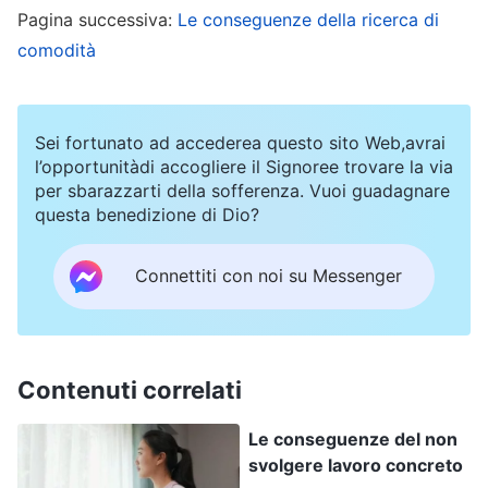
si affidava a Dio e cercava delle soluzioni.
Pagina successiva:
Le conseguenze della ricerca di
Tuttavia in quel periodo non avevo ancora la
comodità
minima comprensione del mio problema. Anzi, mi
pareva che fosse Anita a non capire le mie
Sei fortunato ad accederea questo sito Web,avrai
difficoltà, per cui non ho accettato i suoi consigli
l’opportunitàdi accogliere il Signoree trovare la via
e non ho riflettuto su me stessa.
per sbarazzarti della sofferenza. Vuoi guadagnare
questa benedizione di Dio?
Poco tempo dopo, Anita ha ricevuto un altro
Connettiti con noi su Messenger
incarico. Quando se n’è andata sono diventata
molto triste, perché di fronte a così tanto lavoro
non sapevo da dove cominciare. Ho pensato: “Se
mi occupo di questo lavoro, come mai non sono
Contenuti correlati
ancora capace di farlo?” È stato lì che mi sono
Le conseguenze del non
ricordata di quello che mi aveva detto Anita. Era
svolgere lavoro concreto