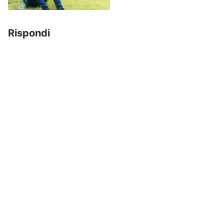
addolorata e non sapevo quale lezione avrei
dovuto imparare. Così ho pregato Dio e Gli ho
Rispondi
chiesto di illuminarmi e guidarmi per
comprendere il mio vero stato.
In seguito ho letto due brani delle parole di Dio e
ho acquisito una certa comprensione del mio
stato. Dio dice: “
Se nella tua vita ti senti spesso
sotto accusa, se il tuo cuore è inquieto, se non
provi pace né gioia e spesso sei assediato dalla
preoccupazione e dall’ansia per ogni genere di
cose, questo cosa dimostra? Semplicemente
che non pratichi la verità, che non sei saldo
nella tua testimonianza a Dio. Quando vivi