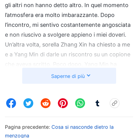
gli altri non hanno detto altro. In quel momento
l’atmosfera era molto imbarazzante. Dopo
l’incontro, mi sentivo costantemente angosciata
e non riuscivo a svolgere appieno i miei doveri.
Un’altra volta, sorella Zhang Xin ha chiesto a me
e a Yang Min di darle un riscontro su un copione
che aveva scritto. Poco dopo, Yang Min ha
sottolineato i problemi che aveva notato e, al
Saperne di più
termine, Zhang Xin mi ha chiesto quali problemi
avevo individuato. Ho pensato: “Sembra che il
ragionamento non sia molto chiaro, ma non
sono sicura di dove siano i problemi. Cosa dovrei
dire? Se dico qualcosa di sbagliato sarà molto
Pagina precedente:
Cosa si nasconde dietro la
imbarazzante”. Per evitare di essere guardata
menzogna