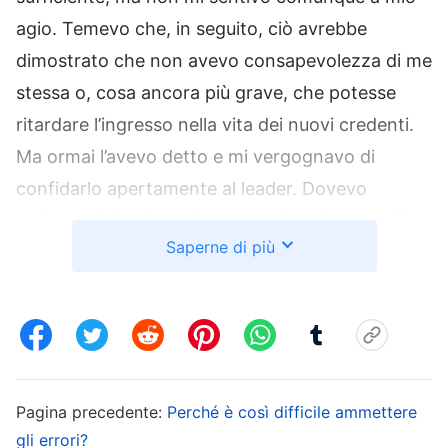
agio. Temevo che, in seguito, ciò avrebbe
dimostrato che non avevo consapevolezza di me
stessa o, cosa ancora più grave, che potesse
ritardare l’ingresso nella vita dei nuovi credenti.
Ma ormai l’avevo detto e mi vergognavo di
confidarlo apertamente al leader. Dovevo
stringere i denti e andare avanti. Inoltre, qualche
Saperne di più
giorno prima, il leader mi aveva chiesto quanto
tempo avessi impiegato per risolvere il problema
di un neofita. All’inizio non avevo compreso
appieno la nozione di quel nuovo arrivato, per cui
avevo fatto comunione un bel po’ di volte.
Quando il leader mi ha chiesto al riguardo,
Pagina precedente:
Perché è così difficile ammettere
gli errori?
temevo che mi avrebbe ritenuta di scarsa