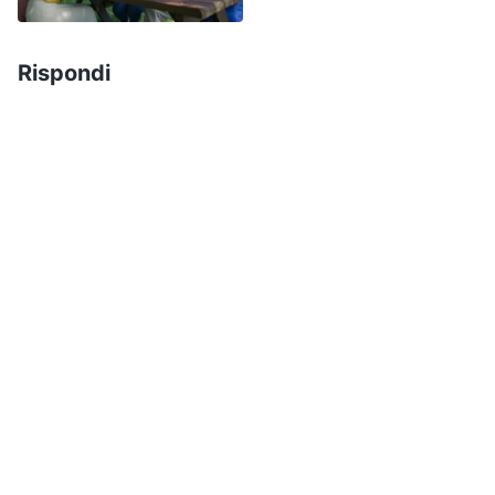
“
Nella loro vita quotidiana, le persone dicono
molte cose inutili, false, stupide, che denotano
Rispondi
ignoranza e fungono da pretesti. Alla radice, lo
fanno per amore del proprio orgoglio, per
soddisfare la propria vanità. Il fatto di
pronunciare queste falsità è la manifestazione
della loro indole corrotta. Risolvere questa
corruzione purificherà il tuo cuore e ti renderà
sempre più puro e sincero. Infatti, tutti sanno
perché dicono bugie: lo fanno in nome di
interessi personali, reputazione, vanità e
prestigio. E, nel paragonarsi agli altri, fingono di
essere molto più di ciò che sono veramente. Di
conseguenza, le loro bugie vengono