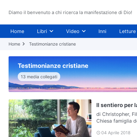
Diamo il benvenuto a chi ricerca la manifestazione di Dio!
Home
Libri
Video
Inni
Letture
Home
Testimonianze cristiane
Testimonianze cristiane
13 media collegati
Il sentiero per 
di Christopher, F
Chiesa famiglia de
Signore Gesù. Per
04 Aprile 2018
Chiesa…