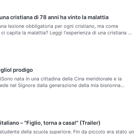
 una cristiana di 78 anni ha vinto la malattia
 una lezione obbligatoria per ogni cristiano, ma come
i capita la malattia? Leggi l'esperienza di una cristiana di
e il modo di affidarsi a Dio.
figliol prodigo
tiSono nata in una cittadina della Cina meridionale e la
rede nel Signore dalla generazione della mia bisnonna
 della Bibbia, gli inni di adorazione e la musica eccles…
italiano – "Figlio, torna a casa!" (Trailer)
studente della scuola superiore. Fin da piccolo era stato un