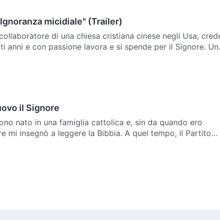
"Ignoranza micidiale" (Trailer)
ollaboratore di una chiesa cristiana cinese negli Usa, cred
ti anni e con passione lavora e si spende per il Signore. Un
 testimonia che il Signore Gesù è ritornato…
uovo il Signore
ono nato in una famiglia cattolica e, sin da quando ero
e mi insegnò a leggere la Bibbia. A quel tempo, il Partito
 era impegnato nella ricostruzione della nazione dopo l…