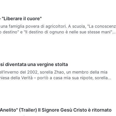
 "Liberare il cuore"
 una famiglia povera di agricoltori. A scuola, "La conoscen
o destino" e "Il destino di ognuno è nelle sue stesse mani"
uoi motti. Credeva che, se avesse lavorato d…
i diventata una vergine stolta
ell’inverno del 2002, sorella Zhao, un membro della mia
hiesa della Verità – portò a casa mia sua nipote, sorella
rmi di una grande novità: il ritorno del Signore. Dopo …
"Anelito" (Trailer) Il Signore Gesù Cristo è ritornato