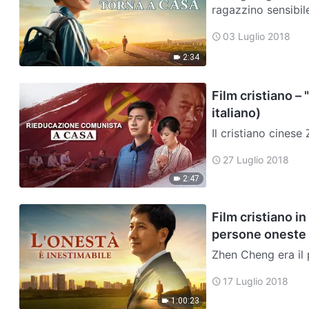
ragazzino sensibile
molto affezionati 
03 Luglio 2018
2:34
Film cristiano – 
italiano)
Il cristiano cinese
giorni di Dio, ma 
27 Luglio 2018
esercitati con fer
2:47
Film cristiano in
persone oneste
Zhen Cheng era il p
Era gentile, onest
17 Luglio 2018
provato a inganna
1:00:23