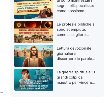
Si sono manifestati i
segni dell’apocalisse:
come possiamo
essere rapiti prima
della grande
Le profezie bibliche si
tribolazione e
sono adempiute:
accogliere il Signore?
come accogliere
l’arrivo del Signore
mi
Lettura devozionale
giornaliera:
discernere le parole
di Dio da quelle
dell’uomo
La guerra spirituale: 3
grandi colpi da
maestro per vincere
le tentazioni
.