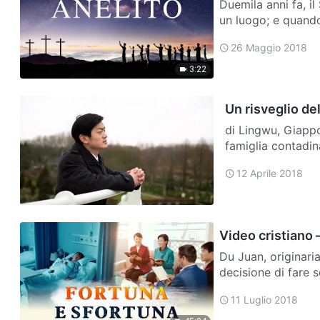
Duemila anni fa, i
un luogo; e quando
v'accoglierò press
26 Maggio 2018
3:22
Un risveglio del
di Lingwu, Giappo
famiglia contadin
piccolo. Mio padr
12 Aprile 2018
d…
Video cristiano 
Du Juan, originaria
decisione di fare s
questo obiettivo, 
11 Luglio 2018