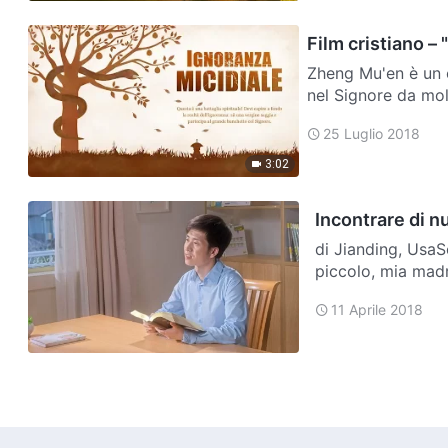
Film cristiano – 
Zheng Mu'en è un c
nel Signore da mol
giorno, sua zia gli
25 Luglio 2018
3:02
Incontrare di n
di Jianding, UsaS
piccolo, mia madr
Comunista Cinese
11 Aprile 2018