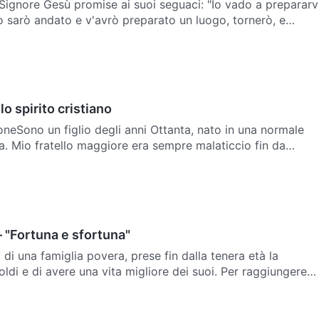
l Signore Gesù promise ai suoi seguaci: "Io vado a prepararv
 sarò andato e v'avrò preparato un luogo, tornerò, e
o di Me, affinché dove son Io, siate anche voi" (Gi…
lo spirito cristiano
neSono un figlio degli anni Ottanta, nato in una normale
a. Mio fratello maggiore era sempre malaticcio fin da
e rimase ferito in un incidente quando io avevo 10 anni;
– "Fortuna e sfortuna"
 di una famiglia povera, prese fin dalla tenera età la
oldi e di avere una vita migliore dei suoi. Per raggiungere
lasciò presto la scuola per svolgere dei lavori m…