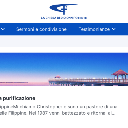
Sermoni e condivisione
Testimonianze
la purificazione
ilippineMi chiamo Christopher e sono un pastore di una
lle Filippine. Nel 1987 venni battezzato e ritornai al
 grazia del Signore, nel 1996 divenni pastore della