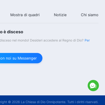
Mostra di quadri
Notizie
Chi siamo
io è disceso
è disceso nel mondo! Desideri accedere al Regno di Dio?
Per
con noi su Messenger
right © 2026
La Chiesa di Dio Onnipotente.
Tutti i diritti riservati.