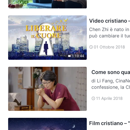
Video cristiano –
Chen Zhi è nato in
può cambiare il tu
sono diventati i s
01 Ottobre 2018
1:10:44
Come sono quas
di Li Fang, CinaN
confessione, la C
Wang, per informa
11 Aprile 2018
Film cristiano – 