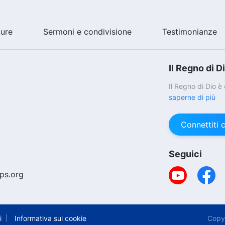
ture
Sermoni e condivisione
Testimonianze
Il Regno di D
Il Regno di Dio 
saperne di più
Connettiti 
Seguici
ps.org
Copy
i
Informativa sui cookie