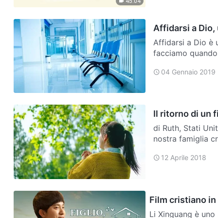
45:04
Affidarsi a Dio,
Affidarsi a Dio è
facciamo quando c
78 anni per trovar
04 Gennaio 2019
Il ritorno di un 
di Ruth, Stati Uni
nostra famiglia c
paterna. Le storie
12 Aprile 2018
Film cristiano in 
Li Xinguang è uno 