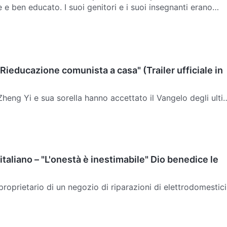
 e ben educato. I suoi genitori e i suoi insegnanti erano
a lui. Mentre frequentava la scuola media, com…
"Rieducazione comunista a casa" (Trailer ufficiale in
 Zheng Yi e sua sorella hanno accettato il Vangelo degli ulti
devono combattere contro l'ostruzionismo e la coercizione
mezza dal padre, che è un funzionario gover…
 italiano – "L'onestà è inestimabile" Dio benedice le
roprietario di un negozio di riparazioni di elettrodomestici
o e faceva affari seguendo le regole. Non avrebbe mai ha
re qualcuno, ma stava facendo soldi solo per ma…