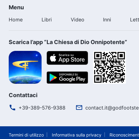
Menu
Home
Libri
Video
Inni
Let
Scarica l’app “La Chiesa di Dio Onnipotente”
Contattaci
+39-389-576-9388
contact.it@godfootste
Termini di utilizzo
Informativa sulla privacy
Riconosciment