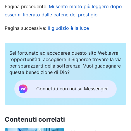
sorpreso è stato che, non molto dopo avere
Pagina precedente:
Mi sento molto più leggero dopo
rinnovato il contratto, mi sono imbattuto nel
essermi liberato dalle catene del prestigio
Vangelo del Regno di
Dio Onnipotente
.
Pagina successiva:
Il giudizio è la luce
Nel settembre del 2015, un’amica da me
conosciuta in Giappone mi ha detto dell’opera di
Sei fortunato ad accederea questo sito Web,avrai
Dio Onnipotente negli ultimi giorni. Quando mi ha
l’opportunitàdi accogliere il Signoree trovare la via
parlato della fede in Dio, non pensavo che fosse
per sbarazzarti della sofferenza. Vuoi guadagnare
questa benedizione di Dio?
interessante e ritenevo che fosse una credenza
come tante. Sentivo che il credere in Dio non
Connettiti con noi su Messenger
avrebbe potuto modificare il mio destino. Ben
presto ho parlato alla mia amica del mio modo di
pensare e poi le ho domandato: “Credere in Dio
Contenuti correlati
può cambiare il mio destino? Io sono solo una