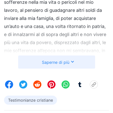
sofferenze nella mia vita o pericoli nel mio
lavoro, al pensiero di guadagnare altri soldi da
inviare alla mia famiglia, di poter acquistare
un’auto e una casa, una volta ritornato in patria,
e di innalzarmi al di sopra degli altri e non vivere
più una vita da povero, disprezzato dagli altri, le
mie sofferenze all’epoca non mi sembravano, in
realtà, così terribili. Lavorando là, sono trascorsi
Saperne di più
in un batter d’occhio tre anni della mia vita, e la
durata del mio visto era quasi scaduta. L’azienda
seguiva la politica del rinnovamento dei
contratti; perciò, per fare altri soldi, ho scelto di
rinnovare il mio contratto e continuare a lavorare
Testimonianze cristiane
in Giappone. Ciò che mi ha piacevolmente