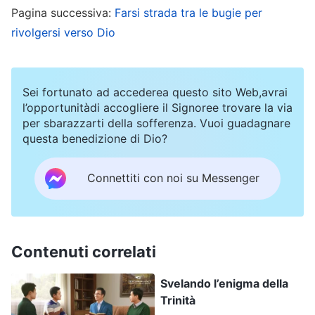
Signore. Erano proprio come i non credenti, alla
Pagina successiva:
Farsi strada tra le bugie per
ricerca di denaro e di piaceri mondani, e c’erano
rivolgersi verso Dio
sempre meno persone nella chiesa. Era un dato
di fatto. La Chiesa era davvero desolata. Ho
Sei fortunato ad accederea questo sito Web,avrai
visto che la loro condivisione era in linea con la
l’opportunitàdi accogliere il Signoree trovare la via
Bibbia e con i fatti, e possedevano una
per sbarazzarti della sofferenza. Vuoi guadagnare
questa benedizione di Dio?
comprensione di una certa profondità, così ho
pensato: “Ho studiato la Bibbia per tanti anni
Connettiti con noi su Messenger
senza ottenere questa comprensione, mentre
loro l’hanno acquisita in pochi anni di fede. A
quanto pare li avevo sottovalutati”. Quando ho
Contenuti correlati
visto che non ero in grado di persuaderli o di
rispondere alle loro domande, per evitare di
Svelando l’enigma della
mettermi in imbarazzo, ho biascicato qualche
Trinità