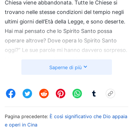
Chiesa viene abbandonata. Tutte le Chiese si
trovano nelle stesse condizioni del tempio negli
ultimi giorni dell’Età della Legge, e sono deserte.
Hai mai pensato che lo Spirito Santo possa
operare altrove? Dove opera lo Spirito Santo
oggi?” Le sue parole mi hanno davvero sorpreso.
Non mi aspettavo che avrebbe correlato
Saperne di più
l’desolazione del tempio all’opera del Signore
Gesù. Questa comprensione era nuova per me.
Non avevamo mai visto le cose in questo modo
nella nostra Chiesa. Concordavo con la sua
valutazione delle condizioni della Chiesa. Molti
membri della Chiesa ormai non leggevano più le
Pagina precedente:
È così significativo che Dio appaia
e operi in Cina
Scritture e non osservavano il giorno del