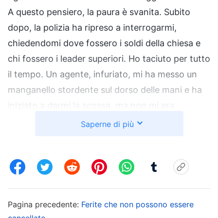
A questo pensiero, la paura è svanita. Subito
dopo, la polizia ha ripreso a interrogarmi,
chiedendomi dove fossero i soldi della chiesa e
chi fossero i leader superiori. Ho taciuto per tutto
il tempo. Un agente, infuriato, mi ha messo un
manganello stordente sul dorso delle mani e ha
iniziato a darmi la scossa, ma non mi era
permesso muovermi mentre lo faceva. Mi
Saperne di più
tremavano le mani in modo incontrollabile e più
tremavo, più lui intensificava le scosse. A ogni
scossa tremavo in tutto il corpo e urlavo di
dolore. Poi l’agente mi ha calpestato gli stinchi e
con il manganello mi ha dato la scossa ovunque
Pagina precedente:
Ferite che non possono essere
sui piedi, provocandomi contrazioni spontanee
cancellate