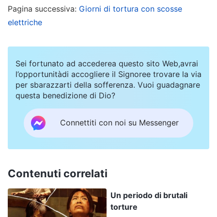
Pagina successiva:
Giorni di tortura con scosse
quattro agenti di polizia hanno improvvisamente
elettriche
fatto irruzione in casa mia. Hanno mostrato un
mio documento con foto e mi hanno detto: “Sei
una credente in Dio Onnipotente. Perquisiremo
Sei fortunato ad accederea questo sito Web,avrai
casa tua!” Poi si sono divisi e hanno iniziato a
l’opportunitàdi accogliere il Signoree trovare la via
per sbarazzarti della sofferenza. Vuoi guadagnare
setacciare la casa. L’hanno messa sottosopra.
questa benedizione di Dio?
Hanno trovato 5.900 yuan in contanti, un
telefono cellulare e una Bibbia, e hanno preso
Connettiti con noi su Messenger
tutto in nome di una procedura di routine. Poi mi
hanno ammanettata e portata all’Ufficio di
Pubblica Sicurezza della città.
Contenuti correlati
Verso le 16, un agente mi ha spinta in un’auto
Un periodo di brutali
torture
della polizia e, appena ero dentro, mi ha coperto