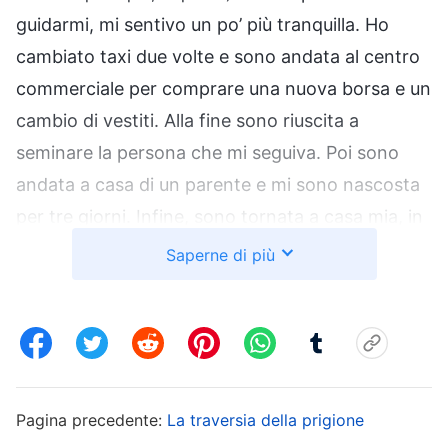
guidarmi, mi sentivo un po’ più tranquilla. Ho
cambiato taxi due volte e sono andata al centro
commerciale per comprare una nuova borsa e un
cambio di vestiti. Alla fine sono riuscita a
seminare la persona che mi seguiva. Poi sono
andata a casa di un parente e mi sono nascosta
per tre giorni. Infine, sono tornata a casa mia, in
un’altra città. Quel giorno, dopo essere tornata a
Saperne di più
casa, mi sentivo a disagio. Continuavo a
pensare: “La polizia mi troverà qui e mi
arresterà?” Quella notte non riuscivo a dormire e
continuavo a pensare che dovevo trovare un
altro posto dove nascondermi.
Pagina precedente:
La traversia della prigione
Inaspettatamente, il mattino dopo, verso le 8,