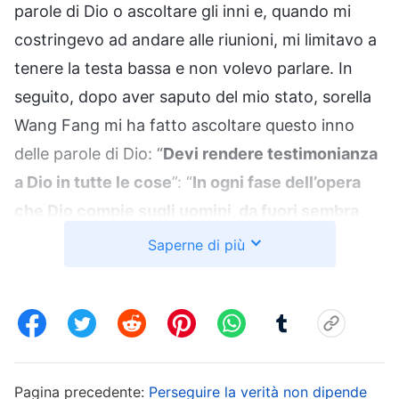
parole di Dio o ascoltare gli inni e, quando mi
costringevo ad andare alle riunioni, mi limitavo a
tenere la testa bassa e non volevo parlare. In
seguito, dopo aver saputo del mio stato, sorella
Wang Fang mi ha fatto ascoltare questo inno
delle parole di Dio: “
Devi rendere testimonianza
a Dio in tutte le cose
”: “
In ogni fase dell’opera
che Dio compie sugli uomini, da fuori sembra
che ciò che accade sia dovuto a un’interazione
Saperne di più
tra individui, che venga da disposizioni o da
disturbi umani. Ma dietro ciò che appare, dietro
ogni fase dell’opera e dietro ogni cosa che
accade vi è una scommessa che Satana fa con
Dio e che richiede che le persone rimangano
Pagina precedente:
Perseguire la verità non dipende