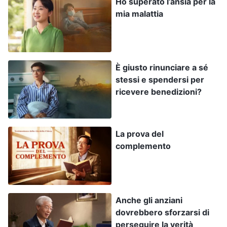
Ho superato l’ansia per la
trattava di una tentazione di Satana. Satana
mia malattia
pensava che Giobbe temesse Dio solo perché
Dio lo aveva benedetto. Dio permise a Satana di
tentare Giobbe, e così Satana iniziò ad attaccare
È giusto rinunciare a sé
Giobbe, usando i ladri perché gli rubassero i
stessi e spendersi per
cammelli e il bestiame e facendo del male ai suoi
ricevere benedizioni?
figli; in seguito, Satana afflisse Giobbe con
piaghe su tutto il corpo. L’obiettivo di Satana era
La prova del
far sì che Giobbe si lamentasse di Dio e Lo
complemento
rinnegasse. Ma Giobbe aveva in Dio una fede
autentica, credeva che Jahvè aveva dato e
Jahvè aveva tolto e lodava il nome di Dio. Egli
Anche gli anziani
rese a Dio una testimonianza clamorosa. Mentre
dovrebbero sforzarsi di
seguiamo Dio, Satana ci accusa e ci attacca, e
perseguire la verità