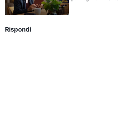
questo è ciò che ci tenta. Proprio come le cose
che accadono nella tua famiglia: l’obiettivo di
Satana è farti abbandonare Dio e perdere la Sua
Rispondi
salvezza. Dobbiamo avere fede in Dio e non
cadere nelle macchinazioni di Satana”. Dopo aver
ascoltato la condivisione di Wang Fang, ho
capito che quell’evento era in realtà una battaglia
spirituale e Satana che tentava di disturbarmi.
Satana non voleva che venissi salvata per mezzo
della fede in Dio, quindi stava facendo di tutto
per distruggere e intralciare la mia fede e la mia
salvezza. Usando l’incidente stradale di mio
marito per scuotere la mia determinazione a
seguire Dio, voleva portarmi a dubitare di Dio, a