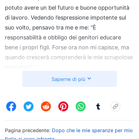
potuto avere un bel futuro e buone opportunità
di lavoro. Vedendo l’espressione impotente sul
suo volto, pensavo tra me e me: “È
responsabilità e obbligo dei genitori educare
bene i propri figli. Forse ora non mi capisce, ma
quando crescerà comprenderà le mie scrupolose
intenzioni”.
Saperne di più
In quinta elementare, i suoi voti in matematica
erano molto scarsi. Anche se la sua insegnante le
spiegava le cose con pazienza, i compagni di
classe l’aiutavano con le ripetizioni, e lei si
impegnava a fare gli esercizi da sola, i risultati dei
Pagina precedente:
Dopo che le mie speranze per mio
suoi esami erano sempre insoddisfacenti. A volte
figlio si sono infrante