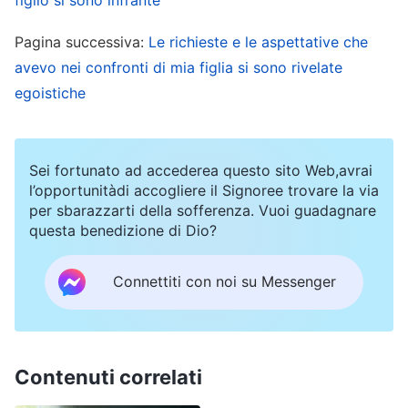
veniva persino bocciata. Vedendo ciò, sono
Pagina successiva:
Le richieste e le aspettative che
diventata estremamente ansiosa e ho detto
avevo nei confronti di mia figlia si sono rivelate
severamente a mia figlia: “Senza buoni voti, non
egoistiche
entrerai nella scuola che desideri e non
combinerai nulla. Agli occhi degli altri non sarai
nessuno, e tutta la tua vita sarà un fallimento.
Sei fortunato ad accederea questo sito Web,avrai
Devi trovare un modo per migliorare
l’opportunitàdi accogliere il Signoree trovare la via
per sbarazzarti della sofferenza. Vuoi guadagnare
rapidamente i tuoi voti in matematica, a qualsiasi
questa benedizione di Dio?
costo. Altrimenti, non te la farò passare liscia”.
Mia figlia mi ha guardata timidamente, troppo
Connettiti con noi su Messenger
spaventata per parlare, con il viso pallido per la
paura. Vedendola così, mi sono un po’ intenerita:
si stava impegnando, e i suoi scarsi voti in
Contenuti correlati
matematica non dipendevano da un suo rifiuto di