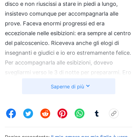
disco e non riuscissi a stare in piedi a lungo,
insistevo comunque per accompagnarla alle
prove. Faceva enormi progressi ed era
eccezionale nelle esibizioni: era sempre al centro
del palcoscenico. Riceveva anche gli elogi di
insegnanti e giudici e io ero estremamente felice.
Per accompagnarla alle esibizioni, dovevo
svegliarmi verso le 3 di notte per prepararmi. Ero
così impegnata a darmi da fare per lei che non
Saperne di più
avevo nemmeno il tempo di mangiare. Dopo
un’intera giornata di frenesia, mi sentivo
frastornata ed esausta dal punto di vista mentale
e fisico. Tuttavia, quando vedevo mia figlia
brillare sul palco, mi dicevo: “Anche se non ho
Pagina precedente:
Il mio amore per mia figlia è vero