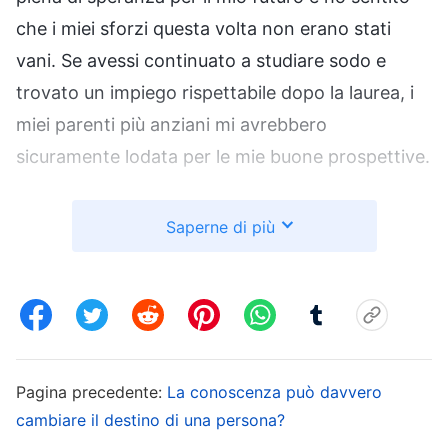
che i miei sforzi questa volta non erano stati
vani. Se avessi continuato a studiare sodo e
trovato un impiego rispettabile dopo la laurea, i
miei parenti più anziani mi avrebbero
sicuramente lodata per le mie buone prospettive.
L’anno in cui ho iniziato l’università, mia zia mi ha
Saperne di più
predicato il Vangelo di
Dio Onnipotente
degli
ultimi giorni e ho iniziato a condurre una vita di
chiesa. Attraverso le riunioni, ho capito che i cieli,
la terra e tutte le cose sono stati creati da Dio,
ed Egli è sovrano su tutto e controlla ogni cosa.
Pagina precedente:
La conoscenza può davvero
Dopo che le persone sono state corrotte da
cambiare il destino di una persona?
Satana, sono diventate sempre più malvagie e