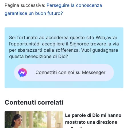
Pagina successiva:
Perseguire la conoscenza
depravate e, per salvare l’umanità, Egli ha svolto
garantisce un buon futuro?
tre fasi dell’opera. Negli ultimi giorni, inoltre, Si è
personalmente fatto carne al fine di esprimere
parole per giudicare e purificare le persone,
Sei fortunato ad accederea questo sito Web,avrai
salvandole dalla schiavitù del peccato e
l’opportunitàdi accogliere il Signoree trovare la via
per sbarazzarti della sofferenza. Vuoi guadagnare
portandole verso una destinazione meravigliosa.
questa benedizione di Dio?
Ho pensato a come, tra milioni di persone, fossi
una di quelle abbastanza fortunate da sentire la
Connettiti con noi su Messenger
Sua voce e ricevere la Sua salvezza. Mi sono
sentita molto onorata ed emozionata. Questa è
stata la più grande benedizione della mia vita!
Contenuti correlati
Durante le riunioni, raccontavo alle sorelle le
Le parole di Dio mi hanno
cose che mi capitavano all’università e loro
mostrato una direzione
condividevano con me sulle parole di Dio