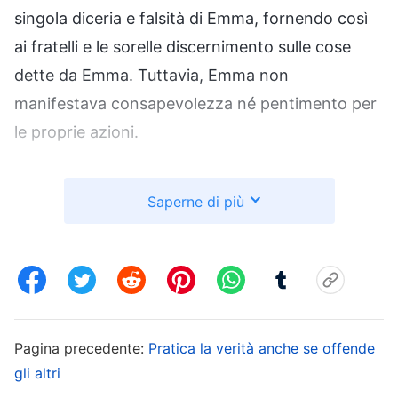
singola diceria e falsità di Emma, fornendo così
ai fratelli e le sorelle discernimento sulle cose
dette da Emma. Tuttavia, Emma non
manifestava consapevolezza né pentimento per
le proprie azioni.
Dopo questo episodio, la leader mi ha chiesto:
Saperne di più
“Cosa farai se Emma non è una persona
corretta? Sarai in grado di trattarla in conformità
alle verità principi?” Di fronte alle domande della
leader, non sapevo cosa rispondere. Poi, io e la
leader abbiamo letto insieme un passo della
Pagina precedente:
Pratica la verità anche se offende
parola di Dio: “
Qual è il principio a cui le parole
gli altri
di Dio richiedono di attenersi nel trattare gli