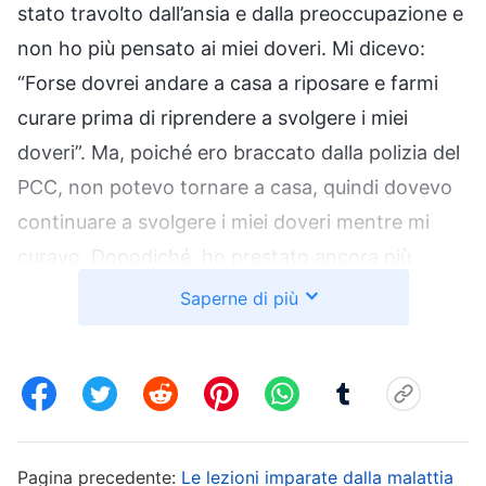
stato travolto dall’ansia e dalla preoccupazione e
non ho più pensato ai miei doveri. Mi dicevo:
“Forse dovrei andare a casa a riposare e farmi
curare prima di riprendere a svolgere i miei
doveri”. Ma, poiché ero braccato dalla polizia del
PCC, non potevo tornare a casa, quindi dovevo
continuare a svolgere i miei doveri mentre mi
curavo. Dopodiché, ho prestato ancora più
attenzione alle mie condizioni fisiche e, ogni
Saperne di più
volta che mi sentivo stordito o avevo mal di
testa, non potevo fare a meno di chiedermi se la
mia pressione fosse di nuovo salita e se rischiassi
di cadere a terra mentre camminavo e non
essere più in grado di rialzarmi. Ero nervoso ogni
Pagina precedente:
Le lezioni imparate dalla malattia