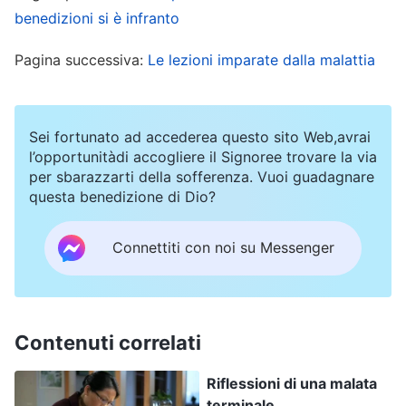
sentivo stanco ogni giorno, provavo una
benedizioni si è infranto
debolezza generale e l’appetito è diminuito
Pagina successiva:
Le lezioni imparate dalla malattia
ulteriormente, così sono andato a fare un altro
controllo. Il medico ha detto che l’epatite B era
peggiorata e che dovevo essere ricoverato
Sei fortunato ad accederea questo sito Web,avrai
immediatamente, altrimenti la patologia avrebbe
l’opportunitàdi accogliere il Signoree trovare la via
per sbarazzarti della sofferenza. Vuoi guadagnare
continuato a progredire e sarebbe diventata
questa benedizione di Dio?
difficile da curare. Poiché ero braccato dal
Partito comunista, il ricovero in ospedale
Connettiti con noi su Messenger
avrebbe esposto la mia identità, mettendomi in
pericolo, così ho dovuto affidarmi a farmaci e
trattamenti per via endovenosa, ma le mie
Contenuti correlati
condizioni non sono migliorate granché. Col
Riflessioni di una malata
tempo sono diventato parecchio debole e mi
terminale