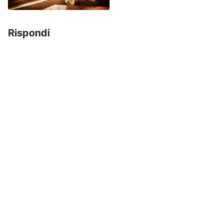
persecuzione ad opera del Partito comunista e
l’impossibilità di tornare a casa, non ho mai
Rispondi
ritardato il mio dovere. Perfino in questi anni di
infermità, ho perseverato nel mio dovere per
tutto il tempo, senza mai gettare la spugna e,
anche se magari non ho ottenuto meriti, ho
comunque sofferto e faticato. Perché la mia
malattia non solo non è migliorata, ma è
addirittura peggiorata?” Vedevo i fratelli e le
sorelle che godevano di buona salute e
svolgevano attivamente i doveri, mentre io ero
gravemente malato. Più ci pensavo, più sentivo
di aver subìto un torto; trattenendo a stento le
lacrime, sono tornato alla casa di accoglienza. Mi