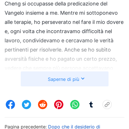
Cheng si occupasse della predicazione del
Vangelo insieme a me. Mentre mi sottoponevo
alle terapie, ho perseverato nel fare il mio dovere
e, ogni volta che incontravamo difficoltà nel
lavoro, condividevamo e cercavamo le verità
pertinenti per risolverle. Anche se ho subìto
avversità fisiche e ho pagato un certo prezzo,
vedere che sempre più persone accettavano
l’opera di Dio degli ultimi giorni mi rendeva molto
Saperne di più
felice e pensavo: “Se persisterò nel mio dovere,
subirò altre avversità e pagherò un prezzo più
alto, forse Dio mi proteggerà e la malattia
migliorerà”. Ma, dopo un po’ di tempo, percepivo
che le mie condizioni stavano peggiorando. Mi
Pagina precedente:
Dopo che il desiderio di