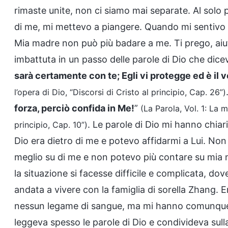
rimaste unite, non ci siamo mai separate. Al solo
di me, mi mettevo a piangere. Quando mi sentivo t
Mia madre non può più badare a me. Ti prego, aiu
imbattuta in un passo delle parole di Dio che dicev
sarà certamente con te; Egli vi protegge ed è il 
l’opera di Dio, “Discorsi di Cristo al principio, Cap. 26”)
forza, perciò confida in Me!
”
(La Parola, Vol. 1: La m
. Le parole di Dio mi hanno chiar
principio, Cap. 10”)
Dio era dietro di me e potevo affidarmi a Lui. Non
meglio su di me e non potevo più contare su mia
la situazione si facesse difficile e complicata, do
andata a vivere con la famiglia di sorella Zhang.
nessun legame di sangue, ma mi hanno comunque tr
leggeva spesso le parole di Dio e condivideva sull