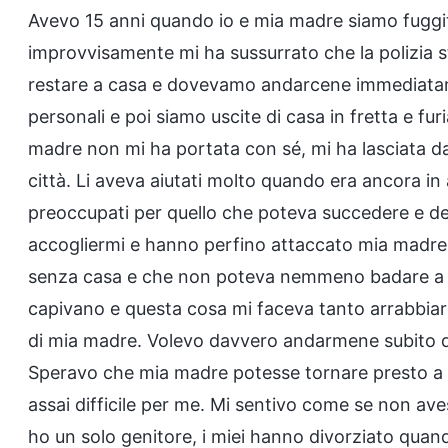
Avevo 15 anni quando io e mia madre siamo fuggit
improvvisamente mi ha sussurrato che la polizia
restare a casa e dovevamo andarcene immediatamen
personali e poi siamo uscite di casa in fretta e fu
madre non mi ha portata con sé, mi ha lasciata da 
città. Li aveva aiutati molto quando era ancora in
preoccupati per quello che poteva succedere e d
accogliermi e hanno perfino attaccato mia madre, 
senza casa e che non poteva nemmeno badare a su
capivano e questa cosa mi faceva tanto arrabbiare
di mia madre. Volevo davvero andarmene subito da
Speravo che mia madre potesse tornare presto a p
assai difficile per me. Mi sentivo come se non ave
ho un solo genitore, i miei hanno divorziato qu