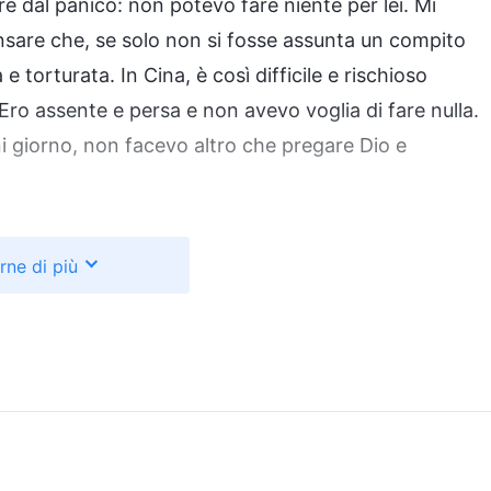
 dal panico: non potevo fare niente per lei. Mi
sare che, se solo non si fosse assunta un compito
 torturata. In Cina, è così difficile e rischioso
 Ero assente e persa e non avevo voglia di fare nulla.
i giorno, non facevo altro che pregare Dio e
he diceva: “
Quando Giobbe perse il suo bestiame, di
rne di più
colabili e il suo corpo si ricoprì di piaghe, fu a
 voce Mia, di Jahvè, e vedere la gloria Mia, di
 seguire Gesù Cristo, fu a motivo della sua fede. Se
rendere una gloriosa testimonianza, anche ciò fu a
ini hanno ricevuto molte cose. Ciò che ricevono
o di felicità e di gioia di quella di Davide, o avere
esse a Mosè. Ad esempio, Giobbe per via della sua