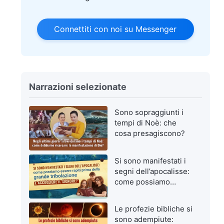
Connettiti con noi su Messenger
Narrazioni selezionate
Sono sopraggiunti i
tempi di Noè: che
cosa presagiscono?
Si sono manifestati i
segni dell’apocalisse:
come possiamo
essere rapiti prima
della grande
Le profezie bibliche si
tribolazione e
sono adempiute:
accogliere il Signore?