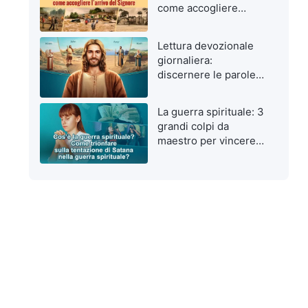
come accogliere
l’arrivo del Signore
Lettura devozionale
giornaliera:
discernere le parole
di Dio da quelle
dell’uomo
La guerra spirituale: 3
grandi colpi da
maestro per vincere
le tentazioni