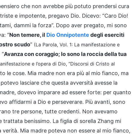
 pensiero che non avrebbe più potuto prendersi cura
riste e impotente, pregavo Dio. Dicevo: “Caro Dio!
tami, dammi la forza”. Dopo aver pregato, mi sono
a: “
Non temere, il
Dio Onnipotente
degli eserciti
vostro scudo
”
(La Parola, Vol. 1: La manifestazione e
. “
Avanza con coraggio; Io sono la roccia della tua
anifestazione e l’opera di Dio, “Discorsi di Cristo al
ito le cose. Mia madre non era più al mio fianco, ma
 potevo lasciare che questa avversità avesse la
 madre, dovevo imparare ad essere forte: per quanto
vevo affidarmi a Dio e perseverare. Più avanti, sono
 Erano tre persone, tutte credenti. Non avevamo
attata benissimo. La figlia di sorella Zhang mi
a verità. Mia madre poteva non essere al mio fianco,