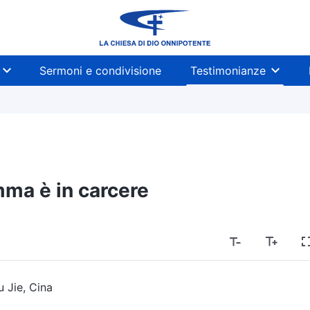
Sermoni e condivisione
Testimonianze
a è in carcere
u Jie, Cina