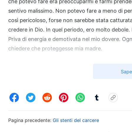
che potevo fare era preoccuparmi e farmi prendere
sentivo malissimo. Non potevo fare a meno di pen
così pericoloso, forse non sarebbe stata catturata e
credere in Dio. In quel periodo, ero molto debole.
Priva di energia e demotivata nel mio dovere. Ogn
chiedere che proteggesse mia madre.
Un giorno, ho visto un passo delle parole di Dio c
Sape
cui erano piene le montagne, perse ricchezze incal
motivo della sua fede. Quando egli poté sentire la
Jahvè, fu a motivo della sua fede. Se Pietro poté
egli poté essere inchiodato alla croce per Me e 
motivo della sua fede. […] Tramite
la fede
gli uom
Pagina precedente:
Gli stenti del carcere
non sono sempre benedizioni, provare lo stesso tip
il dono dell’acqua da parte di Jahvè, come succ