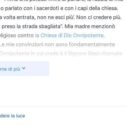
 parlato con i sacerdoti e con i capi della chiesa.
volta entrata, non ne esci più’. Non ci credere più.
a preso la strada sbagliata”. Mia madre menzionò
eligioso contro
la Chiesa di Dio Onnipotente
.
 “Le mie convinzioni non sono fondamentalmente
 Onnipotente in cui credo è il Signore Gesù ritornato
o e purificazione dell’uomo. Credo fermamente che sia
rne di più
 i sacerdoti e i capi della chiesa dicono: ‘Se credi
 uscire’ diffondono semplicemente chiacchiere e
rtecipato alle riunioni nella Chiesa di Dio
 voi su ciò. La porta della Chiesa di Dio Onnipotente
 dalla tua decisione. Ciò contraddice del tutto
dere la luce
etto. Da quando i miei fratelli e le mie sorelle hanno
 ottenuto nutrimento di vita e hanno trovato la