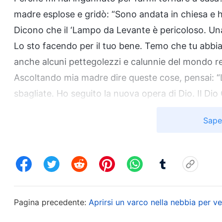
madre esplose e gridò: “Sono andata in chiesa e ho
Dicono che il ‘Lampo da Levante è pericoloso. Una 
Lo sto facendo per il tuo bene. Temo che tu abbi
anche alcuni pettegolezzi e calunnie del mondo r
Ascoltando mia madre dire queste cose, pensai:
sbagliate. Ho seguito la nuova opera di Dio. Il Dio
che ora sta compiendo l’opera di giudizio, castig
Sape
la vera strada. Perché ci dovrei rinunciare? Quando
nel Lampo da Levante, puoi entrare, ma non puoi
menzogne progettate per ingannare la gente. Ho pa
Onnipotente per oltre sei mesi. Sono più lucida di
è spalancata. Entrare o uscire dipende unicamente
Pagina precedente:
Aprirsi un varco nella nebbia per ve
quello che i sacerdoti e i capi della chiesa hanno d
confermato la retta via dalle parole di Dio, hanno