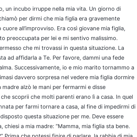
o, un incubo irruppe nella mia vita. Un giorno di
hiamò per dirmi che mia figlia era gravemente
cuore all’improvviso. Era così giovane mia figlia,
 preoccupata per lei e mi sentivo malissimo.
 permesso che mi trovassi in questa situazione. La
osta ad affidarla a Te. Per favore, dammi una fede
ù calma. Successivamente, io e mio marito tornammo a
rimasi davvero sorpresa nel vedere mia figlia dormire
ia madre alzò le mani per fermarmi e disse
che scoprii che molti parenti erano lì a casa. In quel
a per farmi tornare a casa, al fine di impedirmi di
a disposto questa situazione per me. Deve essere
 chiesi a mia madre: “Mamma, mia figlia sta bene.
Prima che potessi finire di parlare, la rabbia di mia