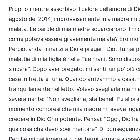
Proprio mentre assorbivo il calore dell’amore di Di
agosto del 2014, improvvisamente mia madre mi c
malata. Le parole di mia madre squarciarono il mio 
come poteva essere gravemente malata? Ero molto
Perciò, andai innanzi a Dio e pregai: “Dio, Tu hai
malattia di mia figlia è nelle Tue mani. Sono disp
sincera”. Dopo aver pregato, mi sentii un po’ pi
casa in fretta e furia. Quando arrivammo a casa, 
tranquillamente nel letto. Volevo svegliarla ma m
severamente: “Non svegliarla, sta bene!” Fu allora 
momento compresi che mia madre mi aveva ingannat
credere in Dio Onnipotente. Pensai: “Oggi, Dio h
qualcosa che devo sperimentare”. Di conseguenza,
Perché mi hai ingannato per farmi tornare a casa?” 