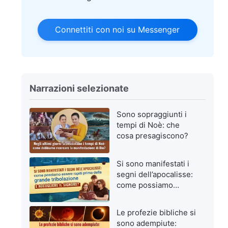
Connettiti con noi su Messenger
Narrazioni selezionate
Sono sopraggiunti i
tempi di Noè: che
cosa presagiscono?
Si sono manifestati i
segni dell’apocalisse:
come possiamo
essere rapiti prima
della grande
Le profezie bibliche si
tribolazione e
sono adempiute:
accogliere il Signore?