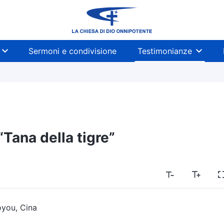
Sermoni e condivisione
Testimonianze
“Tana della tigre”
oyou, Cina