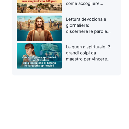
come accogliere
l’arrivo del Signore
Lettura devozionale
giornaliera:
discernere le parole
di Dio da quelle
dell’uomo
La guerra spirituale: 3
grandi colpi da
maestro per vincere
le tentazioni