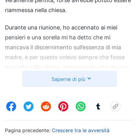
veramente pentita, forse avrebbe potuto essere
riammessa nella chiesa.
Durante una riunione, ho accennato ai miei
pensieri e una sorella mi ha detto che mi
mancava il discernimento sull’essenza di mia
madre, e per questo volevo sempre che fosse
riaccolta nella chiesa, aggiungendo che dovevo
cercare la verità su questo argomento. Mi sono
Saperne di più
resa conto che Dio stava usando questa sorella
per ricordarmi di imparare una lezione, così ho
pregato Dio: “Oh Dio, sono confusa sul fatto che
mia madre sia stata epurata, Ti prego di
illuminarmi per capire la verità e consentimi di
Pagina precedente:
Crescere tra le avversità
imparare a discernere la natura essenza di mia