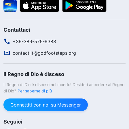
queste persone; coloro che appartengono a
Satana sono incapaci di stare dalla parte della
verità, mentre quelli che cercano la verità vi
Contattaci
riescono
”
(La Parola, Vol. 1: L’apparizione e l’opera di
+39-389-576-9388
Dio, “Un monito per coloro che non praticano la
. Le parole di esposizione di Dio mi hanno
verità”)
contact.it@godfootsteps.org
fatto capire che solo coloro che sono in grado di
accettare e praticare la verità credono
Il Regno di Dio è disceso
veramente in Dio, mentre coloro che si rifiutano
Il Regno di Dio è disceso nel mondo! Desideri accedere al Regno
di accettare la verità commettono
di Dio?
Per saperne di più
costantemente dei mali e disturbano il lavoro
Connettiti con noi su Messenger
della chiesa, e non si pentono mai, sono autentici
diavoli e satana. Sono quelli che Dio rivelerà ed
Seguici
eliminerà, e la chiesa deve allontanarli. Questo è