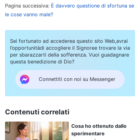
Pagina successiva:
È davvero questione di sfortuna se
madre e a sfuggire ai legami dei sentimenti”.
le cose vanno male?
Un giorno ho letto due passaggi delle parole di
Dio: “
Coloro che nella chiesa danno sfogo al
Sei fortunato ad accederea questo sito Web,avrai
loro parlare maligno e velenoso, coloro che
l’opportunitàdi accogliere il Signoree trovare la via
per sbarazzarti della sofferenza. Vuoi guadagnare
diffondono dicerie, alimentano il disaccordo e
questa benedizione di Dio?
formano cricche a parte tra i fratelli e le sorelle,
avrebbero dovuto essere espulsi dalla chiesa.
Connettiti con noi su Messenger
Tuttavia, poiché questa è un’epoca diversa
dell’opera di Dio, queste persone sono state
limitate, perché devono essere senza dubbio
Contenuti correlati
eliminate. Tutti coloro che sono stati corrotti da
Satana hanno un’indole corrotta. Alcuni hanno
Cosa ho ottenuto dallo
sperimentare
solamente un’indole corrotta, mentre altri non si