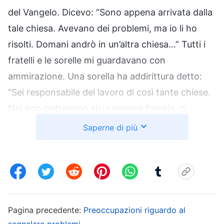
del Vangelo. Dicevo: “Sono appena arrivata dalla
tale chiesa. Avevano dei problemi, ma io li ho
risolti. Domani andrò in un’altra chiesa…” Tutti i
fratelli e le sorelle mi guardavano con
ammirazione. Una sorella ha addirittura detto:
“Sei responsabile del lavoro di così tante chiese.
Noi non potremmo sicuramente farcela, ci
girerebbe la testa. Hai veramente compreso la
Saperne di più
verità e possiedi capacità lavorative!” Sentendo
gli elogi della sorella, mi sono sentita molto
orgogliosa. Ho pensato tra me e me: “Certo!
Sono sicuramente meglio di tutti voi, altrimenti
come potrei essere il supervisore?” In quel
Pagina precedente:
Preoccupazioni riguardo al
periodo camminavo a testa alta e, quando
segnalare problemi