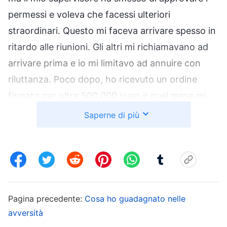
permessi e voleva che facessi ulteriori
straordinari. Questo mi faceva arrivare spesso in
ritardo alle riunioni. Gli altri mi richiamavano ad
arrivare prima e io mi limitavo ad annuire con
riluttanza. Poco dopo, ho ricevuto un ordine
firmato per oltre 500.000 yuan e quel mese mi
hanno pagato più di 7.000 yuan, cosa che ha
Saperne di più
solo alimentato il mio desiderio di denaro. Ho
considerato che quei soldi erano arrivati molto
velocemente e che avevo già raggiunto più della
metà del mio obiettivo. Se cinque dei miei dieci
clienti avessero firmato un ordine, sarebbe stato
Pagina precedente:
Cosa ho guadagnato nelle
un bel guadagno per me. E poi, se avessi
avversità
ottenuto altri clienti importanti, forse avrei