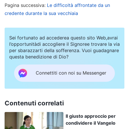
Pagina successiva:
Le difficoltà affrontate da un
potuto comprare una casa e un’auto in pochi
credente durante la sua vecchiaia
anni e poi tornare a casa nella gloria, e gli
abitanti del villaggio mi avrebbero ammirato.
Così, mi sono lanciato a capofitto nel mio sogno
Sei fortunato ad accederea questo sito Web,avrai
l’opportunitàdi accogliere il Signoree trovare la via
di guadagnare molti soldi. Spesso la sera facevo
per sbarazzarti della sofferenza. Vuoi guadagnare
gli straordinari. A volte pensavo ai fratelli e alle
questa benedizione di Dio?
sorelle che mi aspettavano alle riunioni e mi
sentivo un po’ in colpa, ma quando uscivo dal
Connettiti con noi su Messenger
lavoro era troppo tardi: dovevo tornare a casa.
Quando arrivavo a casa ero esausto, e non
avevo l’energia per leggere le parole di Dio, così
Contenuti correlati
andavo subito a dormire. Alcune mattine mi
Il giusto approccio per
alzavo molto tardi, così le sfogliavo rapidamente
condividere il Vangelo
e poi andavo a lavorare. Non sapevo cosa dire